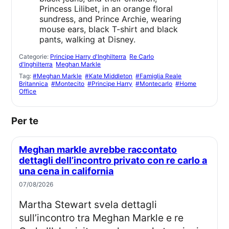
Categorie:
Principe Harry d'Inghilterra
Re Carlo
d'Inghilterra
Meghan Markle
Tag:
#Meghan Markle
#Kate Middleton
#Famiglia Reale
Britannica
#Montecito
#Principe Harry
#Montecarlo
#Home
Office
Per te
Meghan markle avrebbe raccontato
dettagli dell’incontro privato con re carlo a
una cena in california
07/08/2026
Martha Stewart svela dettagli
sull’incontro tra Meghan Markle e re